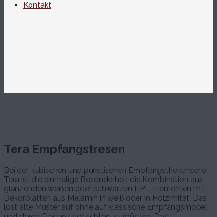
Kontakt
Tera Empfangstresen
Bei der kubischen und puristischen Empfangsthekenserie
Tera ist die einmalige Besonderheit die Kombination aus
glänzenden weißen oder schwarzen HPL-Elementen mit
Dekorplatten aus Melamin in weiß oder in Holzimitat. Das
löst alte Muster auf ohne auf klassische Empfangsmöbel
und deren Eleganz verzichten zu müssen. Das